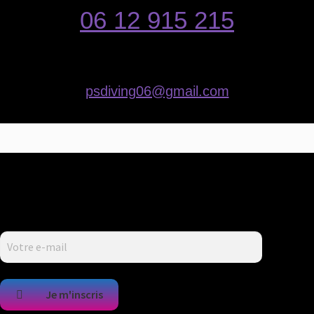
06 12 915 215
psdiving06@gmail.com
Restez informé !
Recevez chaque mois
le planning des sorties.
Je m'inscris