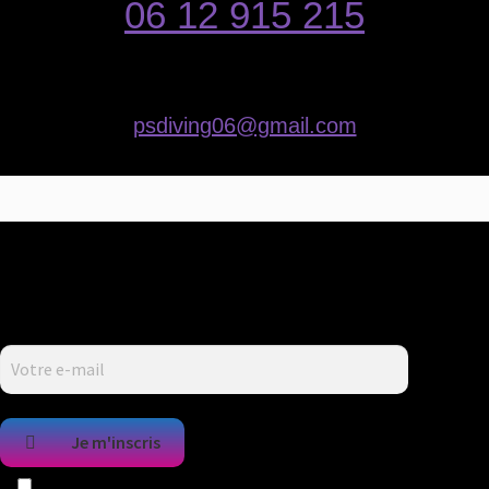
06 12 915 215
psdiving06@gmail.com
Restez informé !
Recevez chaque mois
le planning des sorties.
Je m'inscris
J'accepte de recevoir vos e-mails et confirme avoir pris