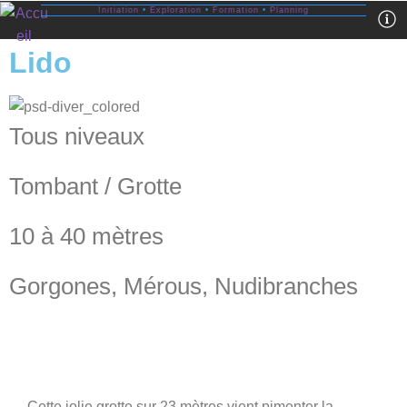
Initiation
•
Exploration
•
Formation
•
Planning
Lido
Tous niveaux
Tombant / Grotte
10 à 40 mètres
Gorgones, Mérous, Nudibranches
Cette jolie grotte sur 23 mètres vient pimenter la