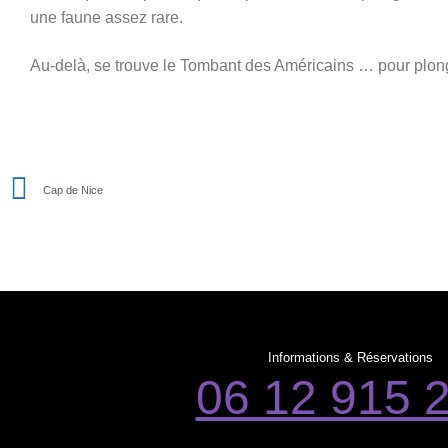
une faune assez rare.
Au-delà, se trouve le Tombant des Américains … pour plong
Cap de Nice
Informations & Réservations
06 12 915 