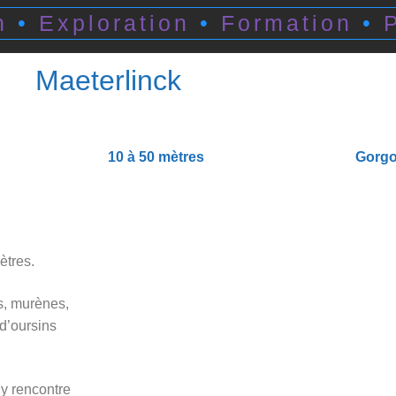
n
•
Exploration
•
Formation
•
Maeterlinck
10 à 50 mètres
Gorgo
ètres.
s, murènes,
d’oursins
 y rencontre