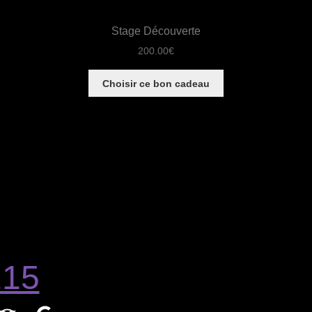
Stage Découverte
200.00
€
Choisir ce bon cadeau
215