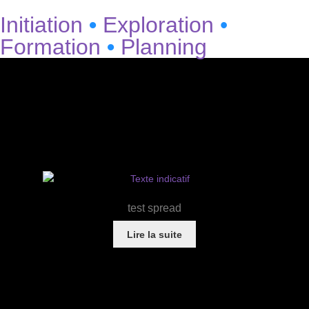
Initiation
•
Exploration
•
Formation
•
Planning
test spread
Lire la suite