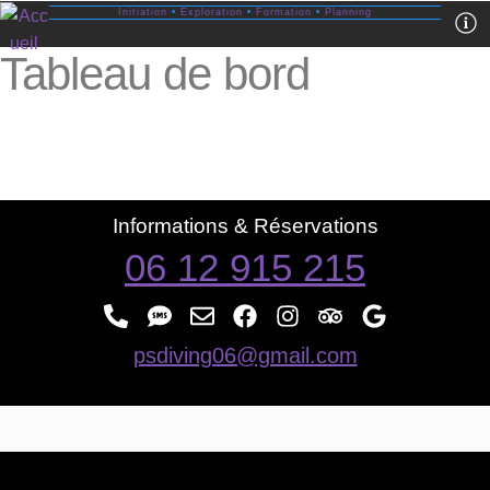
Initiation
•
Exploration
•
Formation
•
Planning
Tableau de bord
Informations & Réservations
06 12 915 215
psdiving06@gmail.com